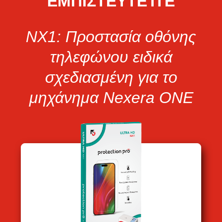
ΕΜΠΙΣΤΕΥΤΕΊΤΕ
NX1: Προστασία οθόνης
τηλεφώνου ειδικά
σχεδιασμένη για το
μηχάνημα Nexera ONE