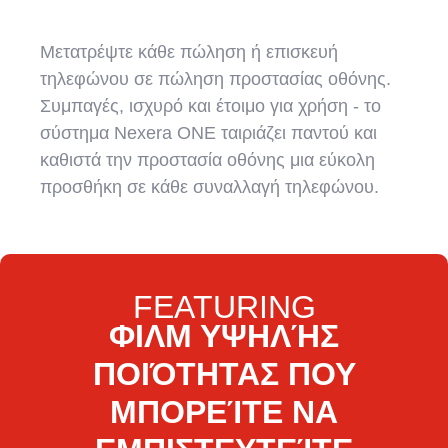
Μετατρέψτε κάθε πώληση ή επισκευή
τηλεφώνου σε πώληση προστασίας οθόνης.
Συμπαγές, ισχυρό και έτοιμο για χρήση - το
σύστημα Nexera ONE ταιριάζει παντού και
καθιστά την προστασία οθόνης μια εύκολη
προσθήκη σε κάθε συναλλαγή τηλεφώνου.
FEATURING
ΦΙΛΜ ΥΨΗΛΉΣ
ΠΟΙΌΤΗΤΑΣ ΠΟΥ
ΜΠΟΡΕΊΤΕ ΝΑ