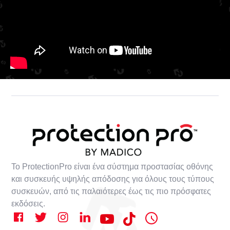
Το ProtectionPro είναι ένα σύστημα προστασίας οθόνης
και συσκευής υψηλής απόδοσης για όλους τους τύπους
συσκευών, από τις παλαιότερες έως τις πιο πρόσφατες
εκδόσεις.