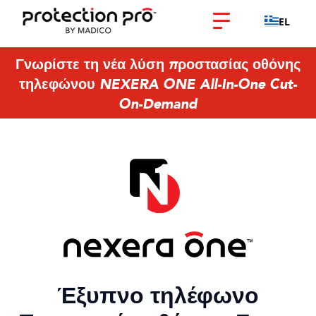
EL
Γνωρίστε τη νέα λύση προστασίας οθόνης
τηλεφώνου NEXERA ONE All-In-One Cut-
On-Demand
Έξυπνο τηλέφωνο