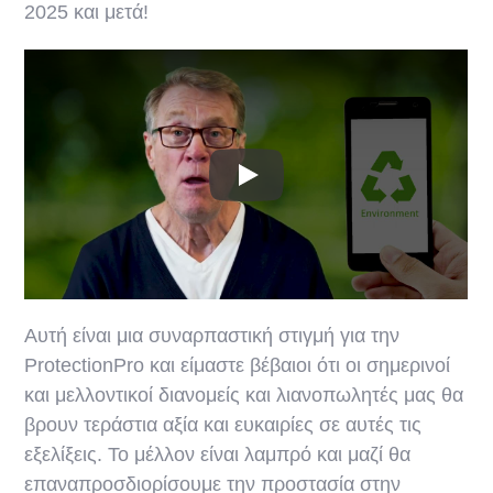
2025 και μετά!
Αυτή είναι μια συναρπαστική στιγμή για την
ProtectionPro και είμαστε βέβαιοι ότι οι σημερινοί
και μελλοντικοί διανομείς και λιανοπωλητές μας θα
βρουν τεράστια αξία και ευκαιρίες σε αυτές τις
εξελίξεις. Το μέλλον είναι λαμπρό και μαζί θα
επαναπροσδιορίσουμε την προστασία στην