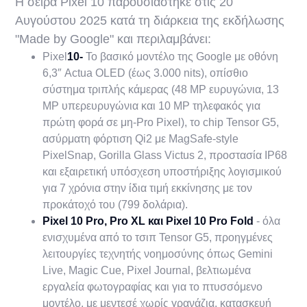
Η σειρά Pixel 10 παρουσιάστηκε στις 20
Αυγούστου 2025 κατά τη διάρκεια της εκδήλωσης
"Made by Google" και περιλαμβάνει:
‍Pixel
10-
Το βασικό μοντέλο της Google με οθόνη
6,3″ Actua OLED (έως 3.000 nits), οπίσθιο
σύστημα τριπλής κάμερας (48 MP ευρυγώνια, 13
MP υπερευρυγώνια και 10 MP τηλεφακός για
πρώτη φορά σε μη-Pro Pixel), το chip Tensor G5,
ασύρματη φόρτιση Qi2 με MagSafe-style
PixelSnap, Gorilla Glass Victus 2, προστασία IP68
και εξαιρετική υπόσχεση υποστήριξης λογισμικού
για 7 χρόνια στην ίδια τιμή εκκίνησης με τον
προκάτοχό του (799 δολάρια).
Pixel 10 Pro, Pro XL και Pixel 10 Pro Fold
- όλα
ενισχυμένα από το τσιπ Tensor G5, προηγμένες
λειτουργίες τεχνητής νοημοσύνης όπως Gemini
Live, Magic Cue, Pixel Journal, βελτιωμένα
εργαλεία φωτογραφίας και για το πτυσσόμενο
μοντέλο, με μεντεσέ χωρίς γρανάζια, κατασκευή