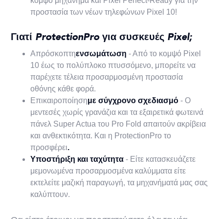
κομψό μηχάνημα και Pixel Perfect-Ready για την
προστασία των νέων τηλεφώνων Pixel 10!
Γιατί ProtectionPro για συσκευές Pixel;
‍Απρόσκοπτη
ενσωμάτωση
- Από το κομψό Pixel
10 έως το πολύπλοκο πτυσσόμενο, μπορείτε να
παρέχετε τέλεια προσαρμοσμένη προστασία
οθόνης κάθε φορά.
‍Επικαιροποίηση
με σύγχρονο σχεδιασμό
- Ο
μεντεσές χωρίς γρανάζια και τα εξαιρετικά φωτεινά
πάνελ Super Actua του Pro Fold απαιτούν ακρίβεια
και ανθεκτικότητα. Και η ProtectionPro το
προσφέρει
.‍
Υποστήριξη και ταχύτητα
- Είτε κατασκευάζετε
μεμονωμένα προσαρμοσμένα καλύμματα είτε
εκτελείτε μαζική παραγωγή, τα μηχανήματά μας σας
καλύπτουν.